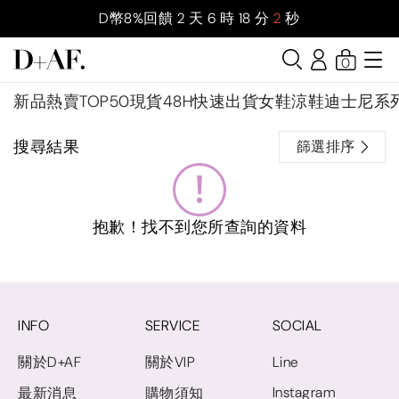
D幣8%回饋
2
天
6
時
18
分
2
秒
0
新品
熱賣TOP50
現貨48H快速出貨
女鞋
涼鞋
迪士尼系
搜尋結果
篩選排序
抱歉！找不到您所查詢的資料
INFO
SERVICE
SOCIAL
關於D+AF
關於VIP
Line
Instagram
最新消息
購物須知