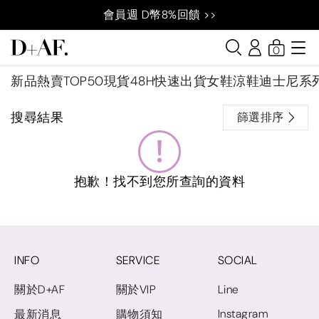
會員週 D幣8%回饋 >>
0
新品
熱賣TOP50
現貨48H快速出貨
女鞋
涼鞋
迪士尼系
搜尋結果
篩選排序
抱歉！找不到您所查詢的資料
INFO
SERVICE
SOCIAL
關於D+AF
關於VIP
Line
Instagram
最新消息
購物須知