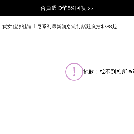
會員週 D幣8%回饋 >>
出貨
女鞋
涼鞋
迪士尼系列
最新消息
流行話題
瘋搶$788起
抱歉！找不到您所查