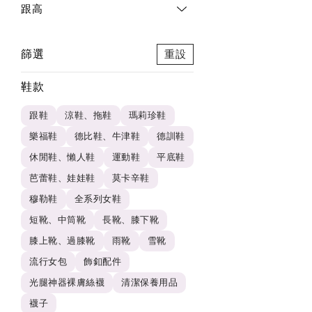
跟高
篩選
重設
鞋款
跟鞋
涼鞋、拖鞋
瑪莉珍鞋
樂福鞋
德比鞋、牛津鞋
德訓鞋
休閒鞋、懶人鞋
運動鞋
平底鞋
芭蕾鞋、娃娃鞋
莫卡辛鞋
穆勒鞋
全系列女鞋
短靴、中筒靴
長靴、膝下靴
膝上靴、過膝靴
雨靴
雪靴
流行女包
飾釦配件
光腿神器裸膚絲襪
清潔保養用品
襪子