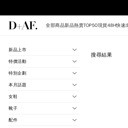
全部商品
新品
熱賣TOP50
現貨48H快速
新品上市
搜尋結果
特價活動
特別企劃
本月話題
女鞋
靴子
配件