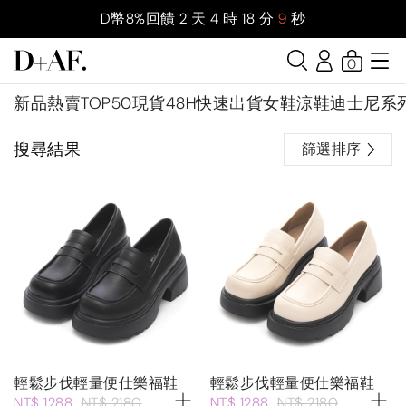
D幣8%回饋
2
天
4
時
18
分
9
秒
0
新品
熱賣TOP50
現貨48H快速出貨
女鞋
涼鞋
迪士尼系
搜尋結果
篩選排序
輕鬆步伐輕量便仕樂福鞋
輕鬆步伐輕量便仕樂福鞋
NT$ 1288
NT$ 2180
NT$ 1288
NT$ 2180