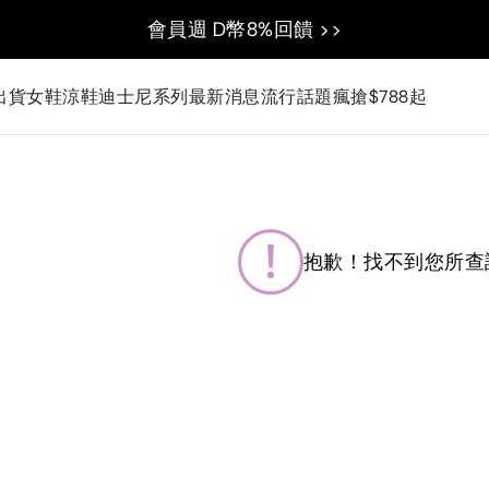
會員週 D幣8%回饋 >>
出貨
女鞋
涼鞋
迪士尼系列
最新消息
流行話題
瘋搶$788起
抱歉！找不到您所查