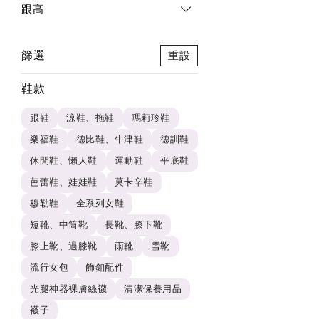
跟高
篩選
重設
鞋款
跟鞋
涼鞋、拖鞋
瑪莉珍鞋
樂福鞋
德比鞋、牛津鞋
德訓鞋
休閒鞋、懶人鞋
運動鞋
平底鞋
芭蕾鞋、娃娃鞋
莫卡辛鞋
穆勒鞋
全系列女鞋
短靴、中筒靴
長靴、膝下靴
膝上靴、過膝靴
雨靴
雪靴
流行女包
飾釦配件
光腿神器裸膚絲襪
清潔保養用品
襪子