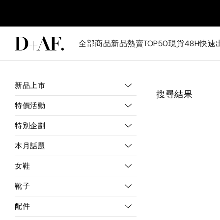
全部商品
新品
熱賣TOP50
現貨48H快速
新品上市
搜尋結果
特價活動
特別企劃
本月話題
女鞋
靴子
配件