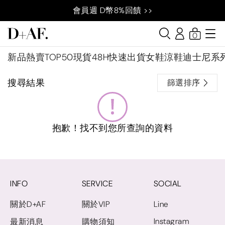
會員週 D幣8%回饋 >>
0
新品
熱賣TOP50
現貨48H快速出貨
女鞋
涼鞋
迪士尼系
搜尋結果
篩選排序
抱歉！找不到您所查詢的資料
INFO
SERVICE
SOCIAL
關於D+AF
關於VIP
Line
Instagram
最新消息
購物須知