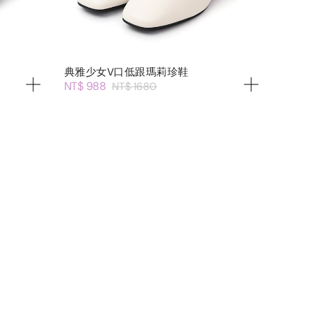
典雅少女V口低跟瑪莉珍鞋
NT$ 988
NT$ 1680