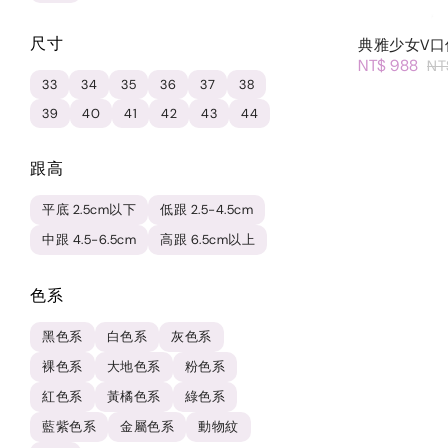
尺寸
典雅少女V口
NT$ 988
NT
33
34
35
36
37
38
39
40
41
42
43
44
跟高
平底 2.5cm以下
低跟 2.5-4.5cm
中跟 4.5-6.5cm
高跟 6.5cm以上
色系
黑色系
白色系
灰色系
裸色系
大地色系
粉色系
紅色系
黃橘色系
綠色系
藍紫色系
金屬色系
動物紋