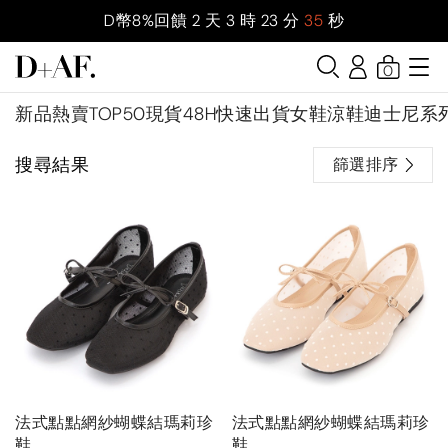
D幣8%回饋
2
天
3
時
23
分
35
秒
0
新品
熱賣TOP50
現貨48H快速出貨
女鞋
涼鞋
迪士尼系
搜尋結果
篩選排序
法式點點網紗蝴蝶結瑪莉珍
法式點點網紗蝴蝶結瑪莉珍
鞋
鞋