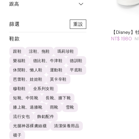
跟高
篩選
重設
【Disne
鞋款
NT$ 1980
N
跟鞋
涼鞋、拖鞋
瑪莉珍鞋
樂福鞋
德比鞋、牛津鞋
德訓鞋
休閒鞋、懶人鞋
運動鞋
平底鞋
芭蕾鞋、娃娃鞋
莫卡辛鞋
穆勒鞋
全系列女鞋
短靴、中筒靴
長靴、膝下靴
膝上靴、過膝靴
雨靴
雪靴
流行女包
飾釦配件
光腿神器裸膚絲襪
清潔保養用品
襪子