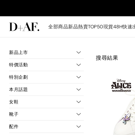
全部商品
新品
熱賣TOP50
現貨48H快速
新品上市
搜尋結果
特價活動
特別企劃
本月話題
女鞋
靴子
配件