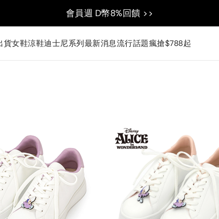
會員週 D幣8%回饋 >>
出貨
女鞋
涼鞋
迪士尼系列
最新消息
流行話題
瘋搶$788起