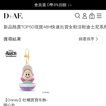
會員週 D幣8%回饋 >>
0
新品
熱賣TOP50
現貨48H快速出貨
女鞋
涼鞋
迪士尼系
搜尋結果
篩選排序
【Disney】牡蠣寶寶吊飾-
開心款