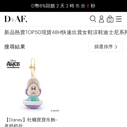
D幣8%回饋
2
天
2
時
15
分
7
秒
0
新品
熱賣TOP50
現貨48H快速出貨
女鞋
涼鞋
迪士尼系
搜尋結果
篩選排序
【Disney】牡蠣寶寶吊飾-
老奶奶款