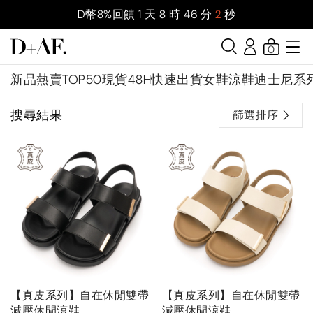
D幣8%回饋
1
天
8
時
46
分
2
秒
0
新品
熱賣TOP50
現貨48H快速出貨
女鞋
涼鞋
迪士尼系
搜尋結果
篩選排序
【真皮系列】自在休閒雙帶
【真皮系列】自在休閒雙帶
減壓休閒涼鞋
減壓休閒涼鞋