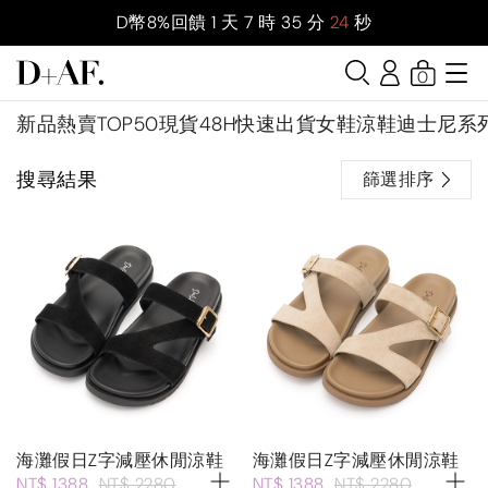
D幣8%回饋
1
天
7
時
35
分
24
秒
0
新品
熱賣TOP50
現貨48H快速出貨
女鞋
涼鞋
迪士尼系
搜尋結果
篩選排序
海灘假日Z字減壓休閒涼鞋
海灘假日Z字減壓休閒涼鞋
NT$ 1388
NT$ 2280
NT$ 1388
NT$ 2280