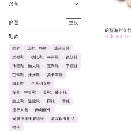
跟高
篩選
重設
蔚藍海岸立
鞋款
NT$ 1188
NT
跟鞋
涼鞋、拖鞋
瑪莉珍鞋
樂福鞋
德比鞋、牛津鞋
德訓鞋
休閒鞋、懶人鞋
運動鞋
平底鞋
芭蕾鞋、娃娃鞋
莫卡辛鞋
穆勒鞋
全系列女鞋
短靴、中筒靴
長靴、膝下靴
膝上靴、過膝靴
雨靴
雪靴
流行女包
飾釦配件
光腿神器裸膚絲襪
清潔保養用品
襪子