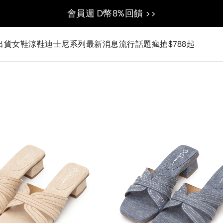
會員週 D幣8%回饋 >>
出貨
女鞋
涼鞋
迪士尼系列
最新消息
流行話題
瘋搶$788起