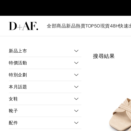
全部商品
新品
熱賣TOP50
現貨48H快速
新品上市
搜尋結果
特價活動
特別企劃
本月話題
女鞋
靴子
配件