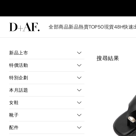
全部商品
新品
熱賣TOP50
現貨48H快速
新品上市
搜尋結果
特價活動
特別企劃
本月話題
女鞋
靴子
配件