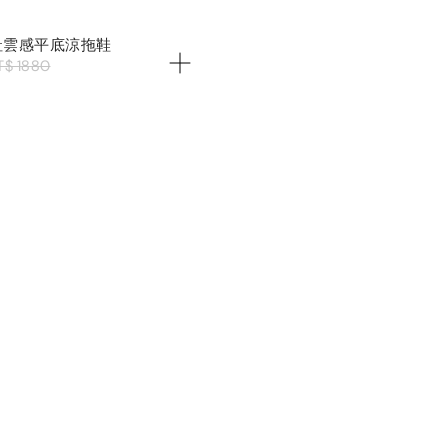
趾雲感平底涼拖鞋
T$ 1880