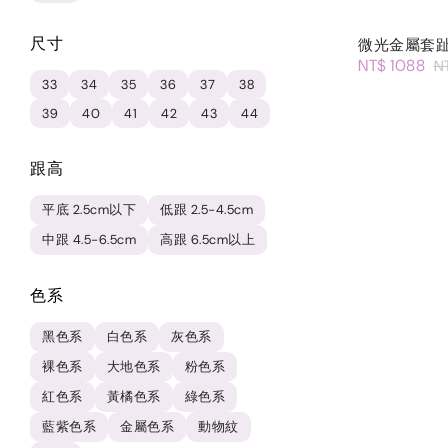
尺寸
微光金屬套
NT$ 1088
N
33
34
35
36
37
38
39
40
41
42
43
44
跟高
平底 2.5cm以下
低跟 2.5-4.5cm
中跟 4.5-6.5cm
高跟 6.5cm以上
色系
黑色系
白色系
灰色系
裸色系
大地色系
粉色系
紅色系
黃橘色系
綠色系
藍紫色系
金屬色系
動物紋