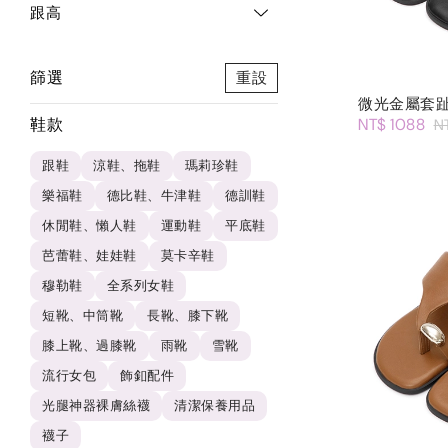
跟高
篩選
重設
微光金屬套
鞋款
NT$ 1088
N
跟鞋
涼鞋、拖鞋
瑪莉珍鞋
樂福鞋
德比鞋、牛津鞋
德訓鞋
休閒鞋、懶人鞋
運動鞋
平底鞋
芭蕾鞋、娃娃鞋
莫卡辛鞋
穆勒鞋
全系列女鞋
短靴、中筒靴
長靴、膝下靴
膝上靴、過膝靴
雨靴
雪靴
流行女包
飾釦配件
光腿神器裸膚絲襪
清潔保養用品
襪子