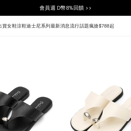
會員週 D幣8%回饋 >>
出貨
女鞋
涼鞋
迪士尼系列
最新消息
流行話題
瘋搶$788起