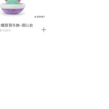
】牡蠣寶寶吊飾-開心款
$ 1280