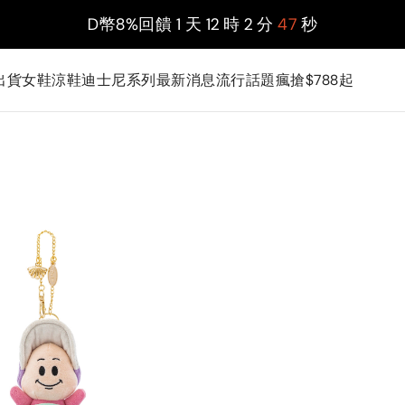
D幣8%回饋
1
天
12
時
2
分
47
秒
出貨
女鞋
涼鞋
迪士尼系列
最新消息
流行話題
瘋搶$788起