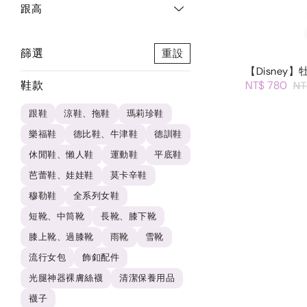
跟高
篩選
重設
【Disney
鞋款
NT$ 780
NT
跟鞋
涼鞋、拖鞋
瑪莉珍鞋
樂福鞋
德比鞋、牛津鞋
德訓鞋
休閒鞋、懶人鞋
運動鞋
平底鞋
芭蕾鞋、娃娃鞋
莫卡辛鞋
穆勒鞋
全系列女鞋
短靴、中筒靴
長靴、膝下靴
膝上靴、過膝靴
雨靴
雪靴
流行女包
飾釦配件
光腿神器裸膚絲襪
清潔保養用品
襪子