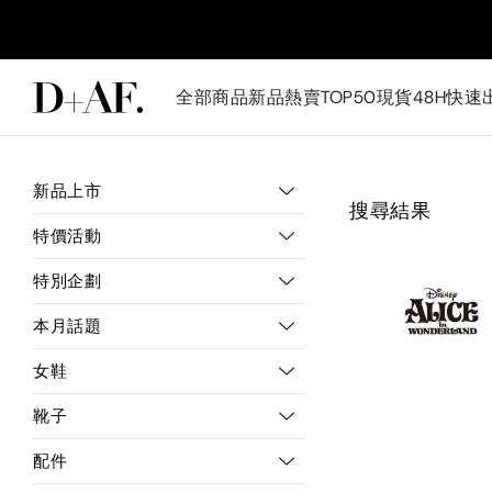
全部商品
新品
熱賣TOP50
現貨48H快速
新品上市
搜尋結果
特價活動
特別企劃
本月話題
女鞋
靴子
配件