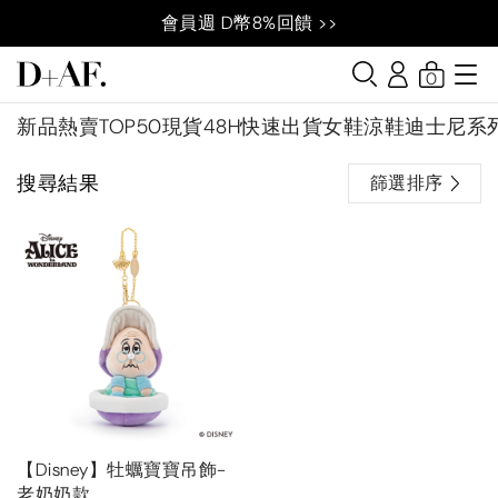
會員週 D幣8%回饋 >>
0
新品
熱賣TOP50
現貨48H快速出貨
女鞋
涼鞋
迪士尼系
搜尋結果
篩選排序
【Disney】牡蠣寶寶吊飾-
老奶奶款