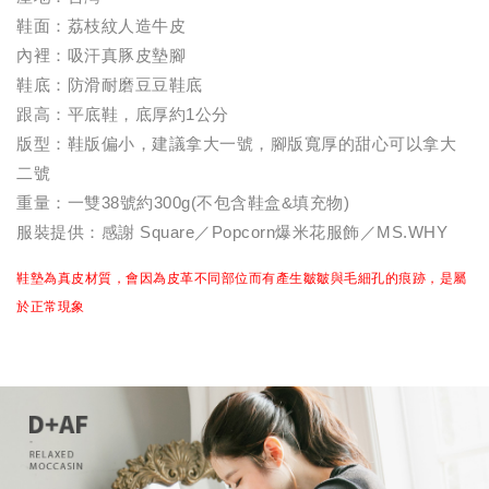
鞋面：荔枝紋人造牛皮
內裡：吸汗真豚皮墊腳
鞋底：防滑耐磨豆豆鞋底
跟高：平底鞋，底厚約1公分
版型：鞋版偏小，建議拿大一號，腳版寬厚的甜心可以拿大
二號
重量：一雙38號約300g(不包含鞋盒&填充物)
服裝提供：感謝 Square／Popcorn爆米花服飾／MS.WHY
鞋墊為真皮材質，會因為皮革不同部位而有產生皺皺與毛細孔的痕跡，是屬
於正常現象