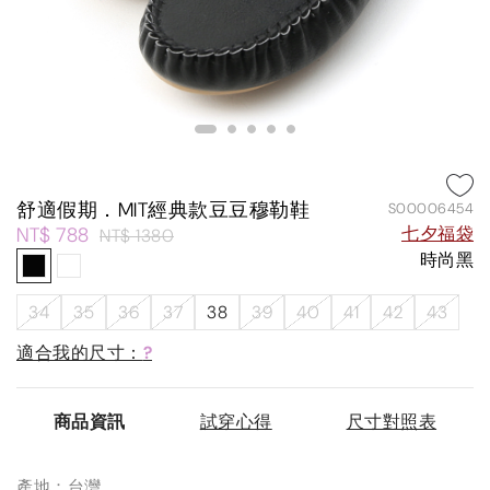
舒適假期．MIT經典款豆豆穆勒鞋
S00006454
NT$ 788
七夕福袋
NT$ 1380
時尚黑
34
35
36
37
38
39
40
41
42
43
適合我的尺寸：
?
商品資訊
試穿心得
尺寸對照表
產地：台灣