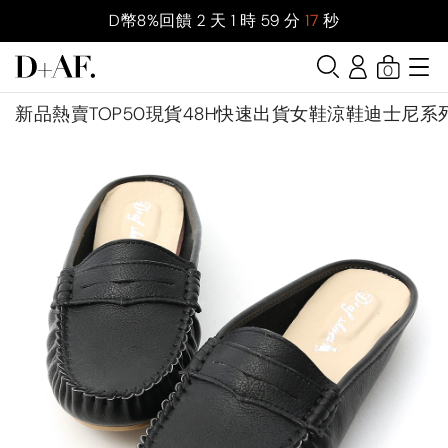
D幣8%回饋
2
天
1
時
59
分
16
秒
0
新品
熱賣TOP50
現貨48H快速出貨
女鞋
涼鞋
迪士尼系