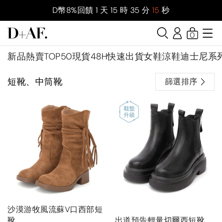
D幣8%回饋
1
天
15
時
35
分
15
秒
0
新品
熱賣TOP50
現貨48H快速出貨
女鞋
涼鞋
迪士尼系
短靴、中筒靴
篩選排序
沙漠游牧風流蘇V口西部短
靴
出道預告輕量切爾西短靴