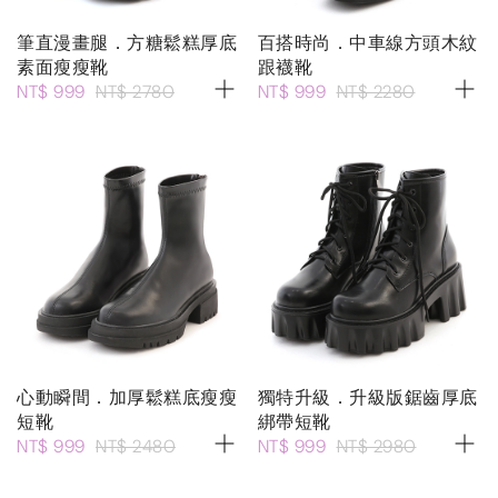
筆直漫畫腿．方糖鬆糕厚底
百搭時尚．中車線方頭木紋
素面瘦瘦靴
跟襪靴
NT$ 999
NT$ 2780
NT$ 999
NT$ 2280
心動瞬間．加厚鬆糕底瘦瘦
獨特升級．升級版鋸齒厚底
短靴
綁帶短靴
NT$ 999
NT$ 2480
NT$ 999
NT$ 2980