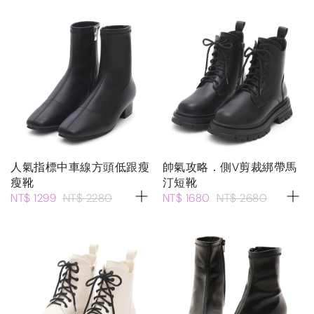
人氣指標中車線方頭低跟瘦
帥氣攻略．側V剪裁綁帶馬
瘦靴
汀短靴
NT$ 1299
NT$ 2280
NT$ 1680
NT$ 2680