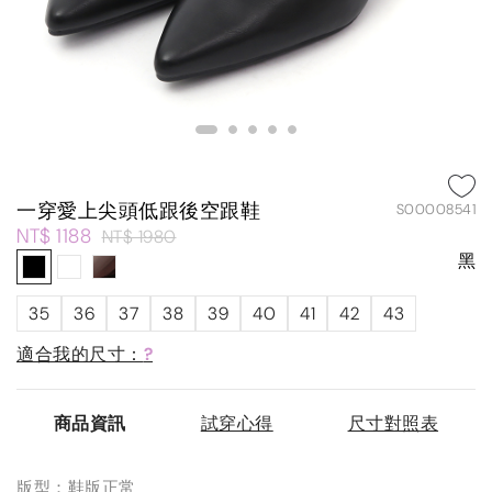
一穿愛上尖頭低跟後空跟鞋
S00008541
NT$ 1188
NT$ 1980
黑
35
36
37
38
39
40
41
42
43
適合我的尺寸：
?
商品資訊
試穿心得
尺寸對照表
版型：鞋版正常