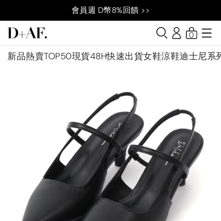
會員週 D幣8%回饋 >>
0
新品
熱賣TOP50
現貨48H快速出貨
女鞋
涼鞋
迪士尼系