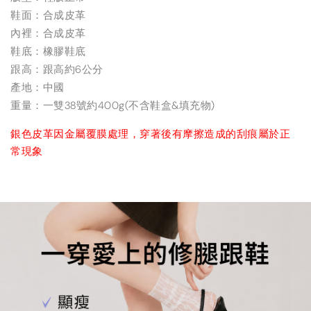
鞋面：合成皮革
內裡：合成皮革
鞋底：橡膠鞋底
跟高：跟高約6公分
產地：中國
重量：一雙38號約400g(不含鞋盒&填充物)
銀色皮革因金屬覆膜處理，穿著後有摩擦造成的刮痕屬於正
常現象