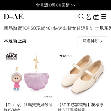
會員週 D幣8%回饋 >>
0
新品
熱賣TOP50
現貨48H快速出貨
女鞋
涼鞋
迪士尼系
本週新上架
篩選排序
【Disney】牡蠣寶寶貝殼吊
【3D零感雲織鞋】花樣浮
飾奶嘴款
雕方頭瑪莉珍鞋