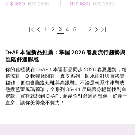
NT$ 1680
NT$ 2680
NT$ 1680
NT$ 2680
3
1
2
4
5
...
12
D+AF 本週新品推薦：掌握 2026 春夏流行趨勢與
進階舒適腳感
你的鞋櫃就在 D+AF！本週新品同步 2026 春夏趨勢，精
選涼鞋、Q 軟彈休閒鞋、真皮系列、防水雨鞋與百搭樂
福鞋，更包含顯瘦短靴與高跟鞋。不論是韓系牛津鞋或
熱搜芭蕾風瑪莉珍，全系列 35-44 尺碼讓你輕鬆找到命
定款。買鞋就想到 D+AF，超越你對舒適的想像，好穿一
直穿，讓你美得毫不費力！