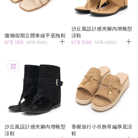
沙丘風設計感夾腳內增靴型
慵懶假期立體車線平底拖鞋
涼鞋
NT$ 1188
NT$ 1980
NT$ 1588
NT$ 2680
沙丘風設計感夾腳內增靴型
香榭旅行小吊飾草編厚底涼
涼鞋
鞋