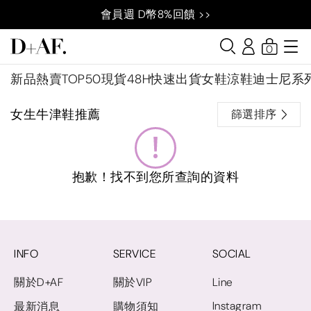
會員週 D幣8%回饋 >>
0
新品
熱賣TOP50
現貨48H快速出貨
女鞋
涼鞋
迪士尼系
女生牛津鞋推薦
篩選排序
抱歉！找不到您所查詢的資料
INFO
SERVICE
SOCIAL
關於D+AF
關於VIP
Line
Instagram
最新消息
購物須知