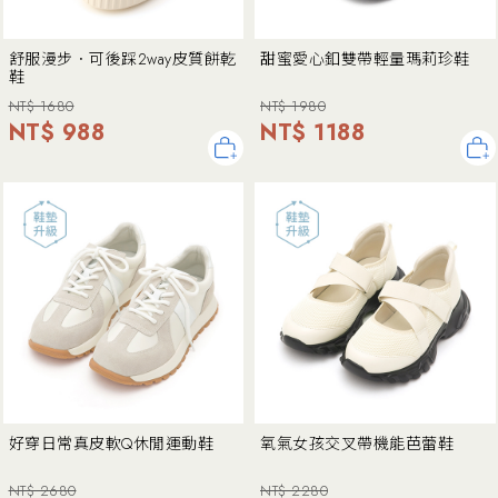
舒服漫步．可後踩2way皮質餅乾
甜蜜愛心釦雙帶輕量瑪莉珍鞋
鞋
NT$ 1680
NT$ 1980
NT$ 988
NT$ 1188
好穿日常真皮軟Q休閒運動鞋
氧氣女孩交叉帶機能芭蕾鞋
NT$ 2680
NT$ 2280