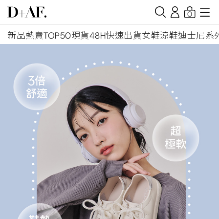
0
新品
熱賣TOP50
現貨48H快速出貨
女鞋
涼鞋
迪士尼系