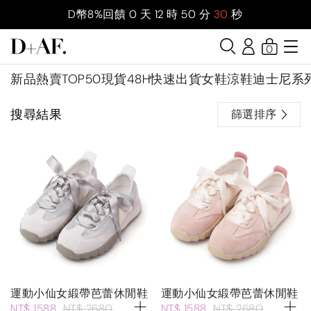
D幣8%回饋
0
天
12
時
50
分
30
秒
0
新品
熱賣TOP50
現貨48H快速出貨
女鞋
涼鞋
迪士尼系
搜尋結果
篩選排序
運動小仙女緞帶芭蕾休閒鞋
運動小仙女緞帶芭蕾休閒鞋
NT$ 1588
NT$ 2680
NT$ 1588
NT$ 2680