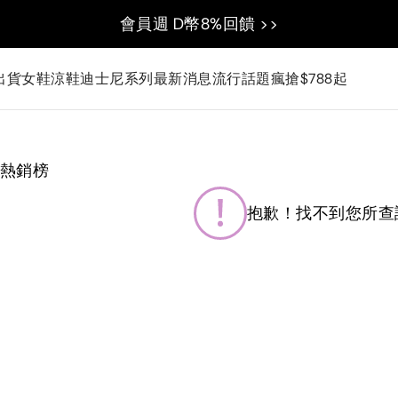
會員週 D幣8%回饋 >>
出貨
女鞋
涼鞋
迪士尼系列
最新消息
流行話題
瘋搶$788起
熱銷榜
抱歉！找不到您所查