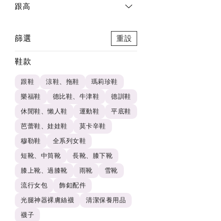
跟高
篩選
重設
鞋款
跟鞋
涼鞋、拖鞋
瑪莉珍鞋
樂福鞋
德比鞋、牛津鞋
德訓鞋
休閒鞋、懶人鞋
運動鞋
平底鞋
芭蕾鞋、娃娃鞋
莫卡辛鞋
穆勒鞋
全系列女鞋
短靴、中筒靴
長靴、膝下靴
膝上靴、過膝靴
雨靴
雪靴
流行女包
飾釦配件
光腿神器裸膚絲襪
清潔保養用品
襪子