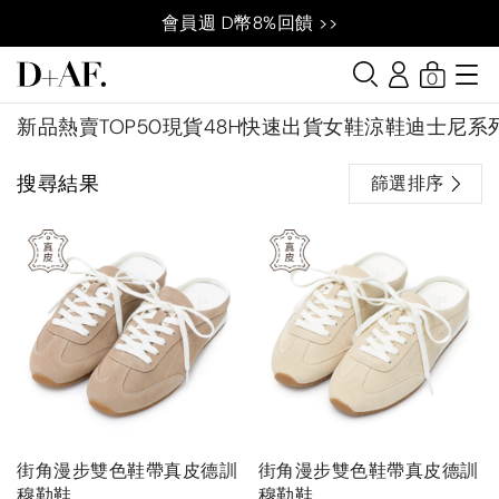
會員週 D幣8%回饋 >>
0
新品
熱賣TOP50
現貨48H快速出貨
女鞋
涼鞋
迪士尼系
搜尋結果
篩選排序
街角漫步雙色鞋帶真皮德訓
街角漫步雙色鞋帶真皮德訓
穆勒鞋
穆勒鞋