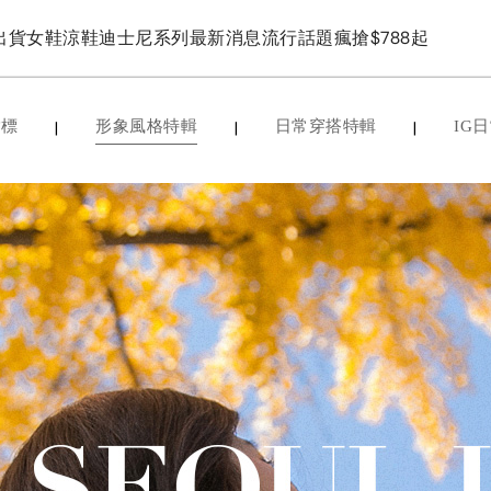
出貨
女鞋
涼鞋
迪士尼系列
最新消息
流行話題
瘋搶$788起
|
|
|
指標
形象風格特輯
日常穿搭特輯
IG