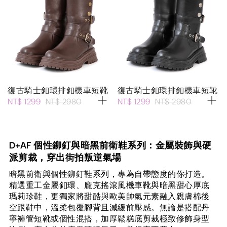
復古騎士釦環排釦機車短靴
復古騎士釦環排釦機車短靴
NT$ 1299
NT$ 2980
NT$ 1299
NT$ 2980
D+AF 個性鉚釘與暗黑前衛鞋系列：金屬裝飾與硬
派剪裁，穿出街拍叛逆氣場
暗黑前衛與個性鉚釘鞋系列，專為自帶態度的你打造。
精選重工金屬釦環、龐克搖滾風機車靴與暗黑甜心厚底
瑪莉珍鞋，更獨家將甜酷與歐美帥氣元素融入親膚棉後
空跟鞋中，溫柔包覆腳背且減緩前壓感。無論是搭配丹
寧褲管短靴或個性混搭，加厚鬆糕底剪裁極致修飾身型