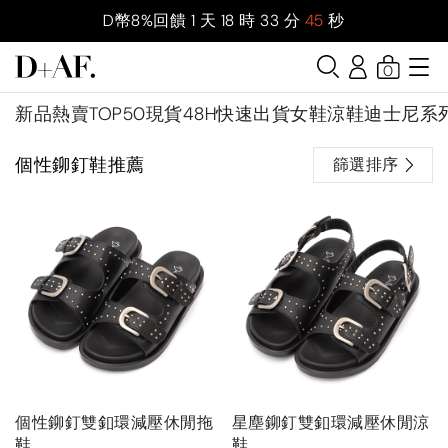
D幣8%回饋
1
天
18
時
33
分
45
秒
0
新品
熱賣TOP50
現貨48H快速出貨
女鞋
涼鞋
迪士尼系
個性鉚釘鞋推薦
篩選排序
個性鉚釘雙釦環減壓休閒拖
星塵鉚釘雙釦環減壓休閒涼
鞋
鞋