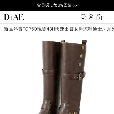
會員週 D幣8%回饋 >>
0
新品
熱賣TOP50
現貨48H快速出貨
女鞋
涼鞋
迪士尼系