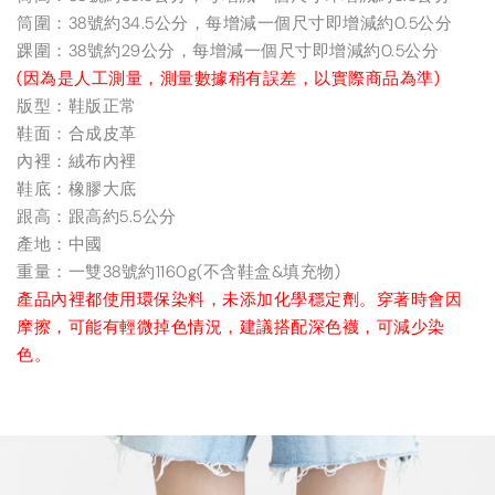
筒圍：38號約34.5公分，每增減一個尺寸即增減約0.5公分
踝圍：38號約29公分，每增減一個尺寸即增減約0.5公分
(因為是人工測量，測量數據稍有誤差，以實際商品為準)
版型：鞋版正常
鞋面：合成皮革
內裡：絨布內裡
鞋底：橡膠大底
跟高：跟高約5.5公分
產地：中國
重量：一雙38號約1160g(不含鞋盒&填充物)
產品內裡都使用環保染料，未添加化學穩定劑。穿著時會因
摩擦，可能有輕微掉色情況，建議搭配深色襪，可減少染
色。