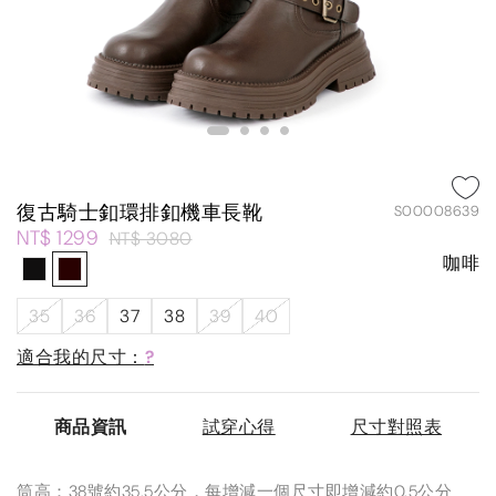
復古騎士釦環排釦機車長靴
S00008639
NT$ 1299
NT$ 3080
咖啡
35
36
37
38
39
40
適合我的尺寸：
?
商品資訊
試穿心得
尺寸對照表
筒高：38號約35.5公分，每增減一個尺寸即增減約0.5公分