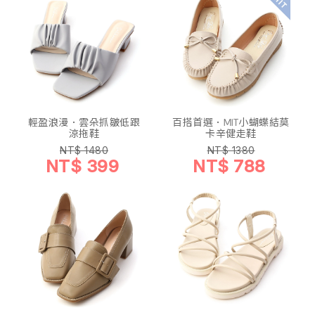
輕盈浪漫．雲朵抓皺低跟
百搭首選．MIT小蝴蝶結莫
涼拖鞋
卡辛健走鞋
NT$ 1480
NT$ 1380
NT$ 399
NT$ 788