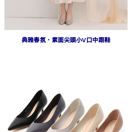
典雅春氛．素面尖頭小V口中跟鞋