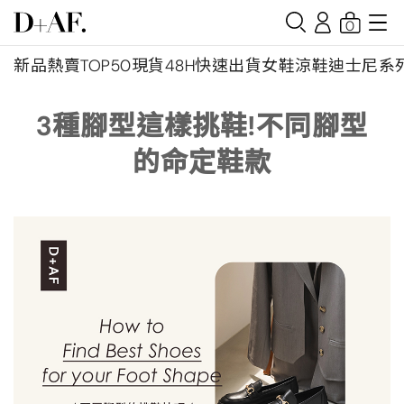
0
新品
熱賣TOP50
現貨48H快速出貨
女鞋
涼鞋
迪士尼系
3種腳型這樣挑鞋!不同腳型
的命定鞋款