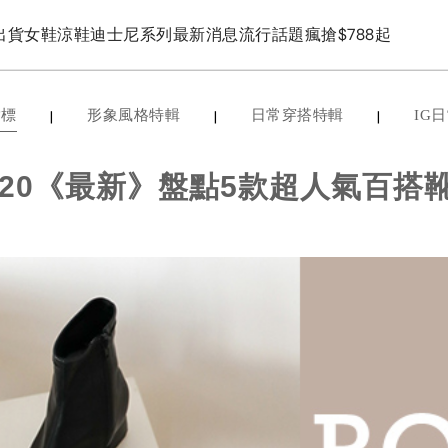
出貨
女鞋
涼鞋
迪士尼系列
最新消息
流行話題
瘋搶$788起
|
|
|
指標
形象風格特輯
日常穿搭特輯
IG
020《最新》盤點5款超人氣百搭