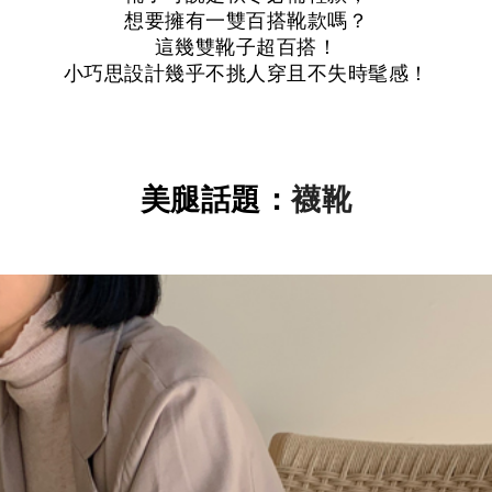
想要擁有一雙百搭靴款嗎？
這幾雙靴子超百搭！
小巧思設計幾乎不挑人穿且不失時髦感！
美腿話題：
襪靴