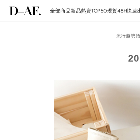
全部商品
新品
熱賣TOP50
現貨48H快速
流行趨勢
2