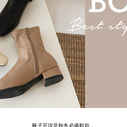
靴子可說是秋冬必備鞋款，