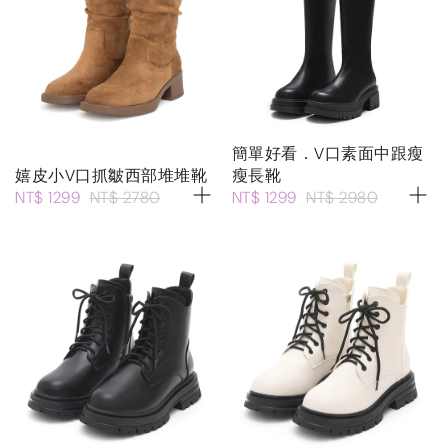
簡單好看．V口素面中跟瘦
嬉皮小V口抓皺西部堆堆靴
瘦長靴
NT$ 1299
NT$ 2780
NT$ 1299
NT$ 2980