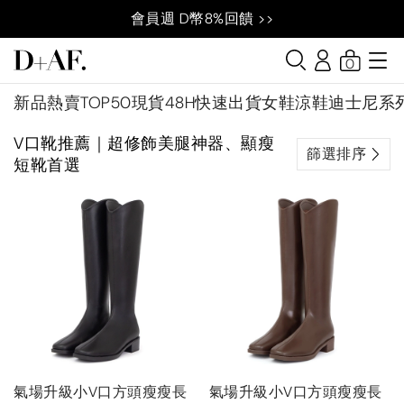
會員週 D幣8%回饋 >>
0
新品
熱賣TOP50
現貨48H快速出貨
女鞋
涼鞋
迪士尼系
V口靴推薦｜超修飾美腿神器、顯瘦
篩選排序
短靴首選
氣場升級小V口方頭瘦瘦長
氣場升級小V口方頭瘦瘦長