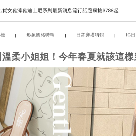
出貨
女鞋
涼鞋
迪士尼系列
最新消息
流行話題
瘋搶$788起
|
|
|
指標
形象風格特輯
日常穿搭特輯
IG
叫溫柔小姐姐！今年春夏就該這樣