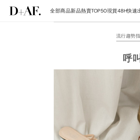
全部商品
新品
熱賣TOP50
現貨48H快速
流行趨勢
呼