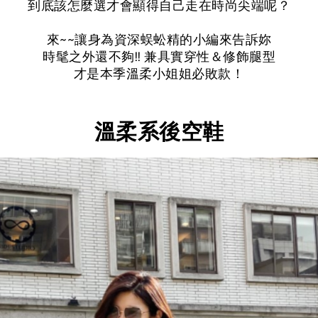
到底該怎麼選才會顯得自己走在時尚尖端呢？
來~~讓身為資深蜈蚣精的小編來告訴妳
時髦之外還不夠!! 兼具實穿性＆修飾腿型
才是本季溫柔小姐姐必敗款！
溫柔系後空鞋