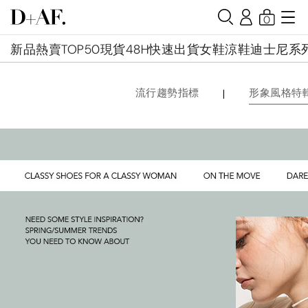
0
新品
熱賣TOP50
現貨48H快速出貨
女鞋
涼鞋
迪士尼系
|
流行趨勢指標
形象風格特