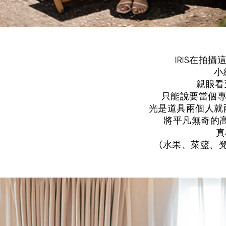
IRIS在拍
小
親眼看
只能說要當個專
光是道具兩個人就
將平凡無奇的
真
(水果、菜籃、