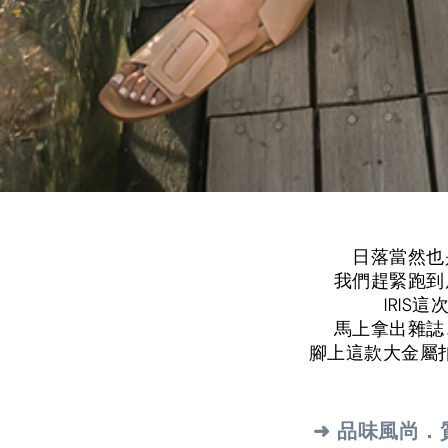
日落當然也
我們趕緊跑到
IRIS
馬上拿出雜誌
腳上這款大金屬扣
➜ 品味風尚．