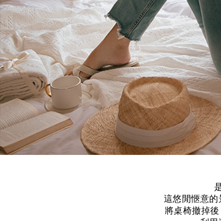
這悠閒愜意的
將桌椅撤掉後