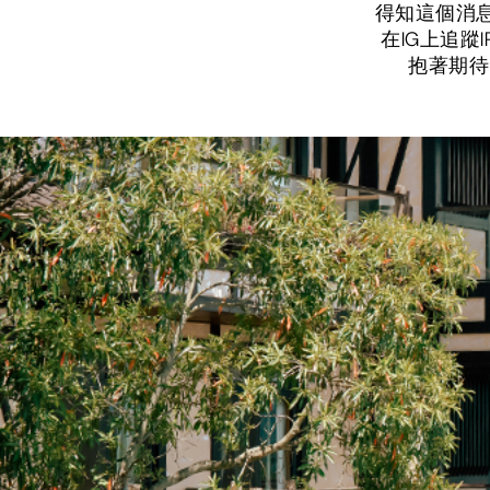
得知這個消
在IG上追蹤
抱著期待