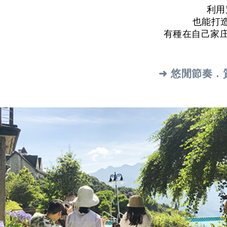
利用
也能打
有種在自己家庄
➜ 悠閒節奏．