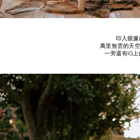
印入眼簾
萬里無雲的天空
一旁還有IG