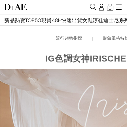
0
新品
熱賣TOP50
現貨48H快速出貨
女鞋
涼鞋
迪士尼系
|
流行趨勢指標
形象風格特
IG色調女神IRISC