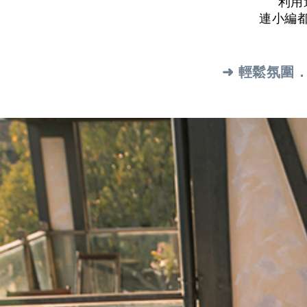
利用
連小編都
➜ 輕鬆氛圍．