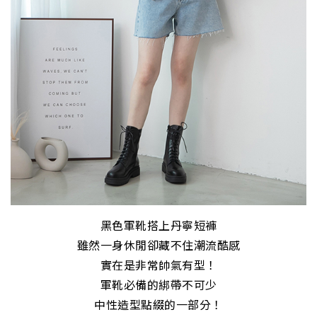
黑色軍靴搭上丹寧短褲
雖然一身休閒卻藏不住潮流酷感
實在是非常帥氣有型！
軍靴必備的綁帶不可少
中性造型點綴的一部分！