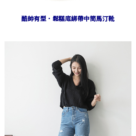
酷帥有型．鬆糕底綁帶中筒馬汀靴