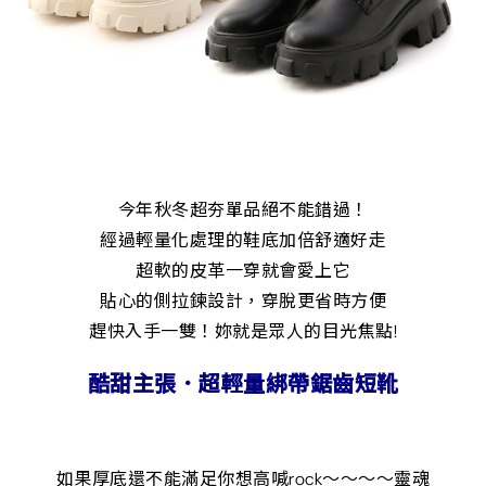
今年秋冬超夯單品絕不能錯過！
經過輕量化處理的鞋底加倍舒適好走
超軟的皮革一穿就會愛上它
貼心的側拉鍊設計，穿脫更省時方便
趕快入手一雙！妳就是眾人的目光焦點!
酷甜主張．超輕量綁帶鋸齒短靴
如果厚底還不能滿足你想高喊rock～～～～靈魂