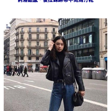
俐落酷感．後拉鍊綁帶中筒馬汀靴