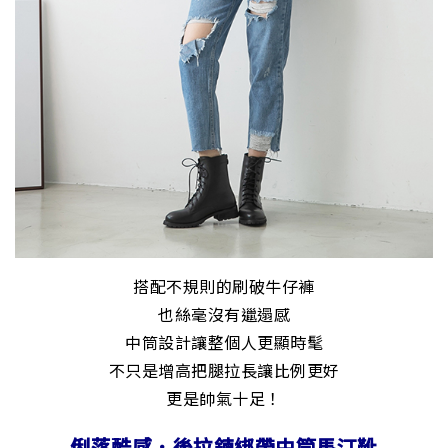
搭配不規則的刷破牛仔褲
也絲毫沒有邋遢感
中筒設計讓整個人更顯時髦
不只是增高把腿拉長讓比例更好
更是帥氣十足！