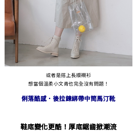
或者是搭上長版襯衫
想當個溫柔小文青也完全沒有問題！
俐落酷感．後拉鍊綁帶中筒馬汀靴
鞋底變化更酷！厚底鋸齒掀潮流