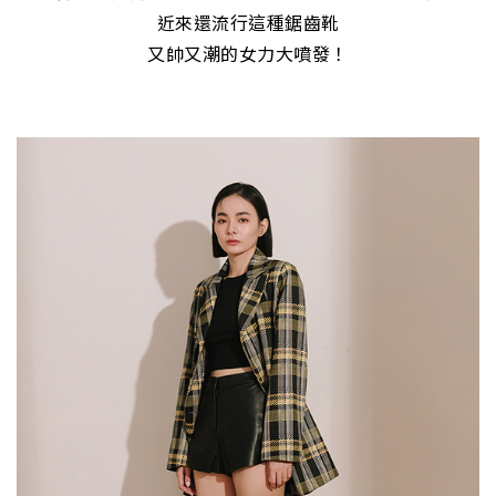
近來還流行這種鋸齒靴
又帥又潮的女力大噴發！