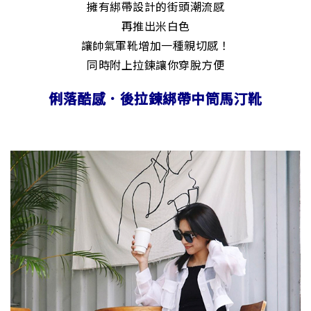
擁有綁帶設計的街頭潮流感
再推出米白色
讓帥氣軍靴增加一種親切感！
同時附上拉鍊讓你穿脫方便
俐落酷感．後拉鍊綁帶中筒馬汀靴