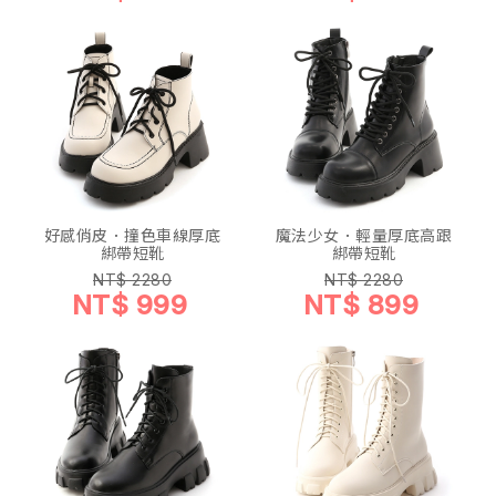
好感俏皮．撞色車線厚底
魔法少女．輕量厚底高跟
綁帶短靴
綁帶短靴
NT$ 2280
NT$ 2280
NT$ 999
NT$ 899