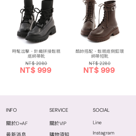
時髦出擊．針織拼接鬆糕
酷帥搭配．鬆糕底側釦環
底綁帶靴
綁帶短靴
NT$ 2080
NT$ 2280
NT$ 999
NT$ 999
INFO
SERVICE
SOCIAL
Line
關於D+AF
關於VIP
Instagram
最新消息
購物須知