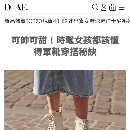
0
新品
熱賣TOP50
現貨48H快速出貨
女鞋
涼鞋
迪士尼系
可帥可甜！時髦女孩都該懂
得軍靴穿搭秘訣