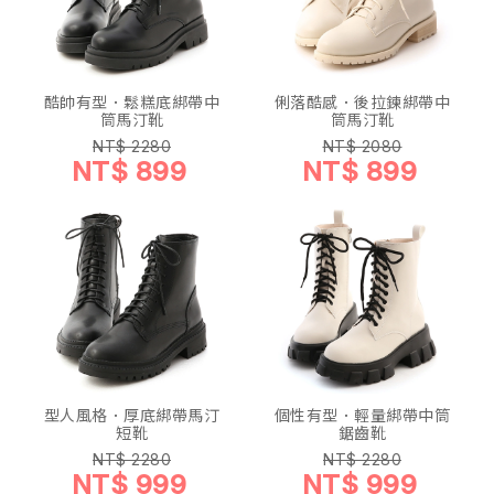
酷帥有型．鬆糕底綁帶中
俐落酷感．後拉鍊綁帶中
筒馬汀靴
筒馬汀靴
NT$ 2280
NT$ 2080
NT$ 899
NT$ 899
型人風格．厚底綁帶馬汀
個性有型．輕量綁帶中筒
短靴
鋸齒靴
NT$ 2280
NT$ 2280
NT$ 999
NT$ 999