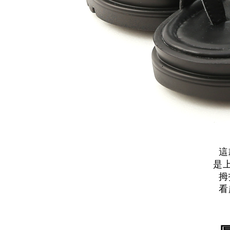
這
是
拇
看