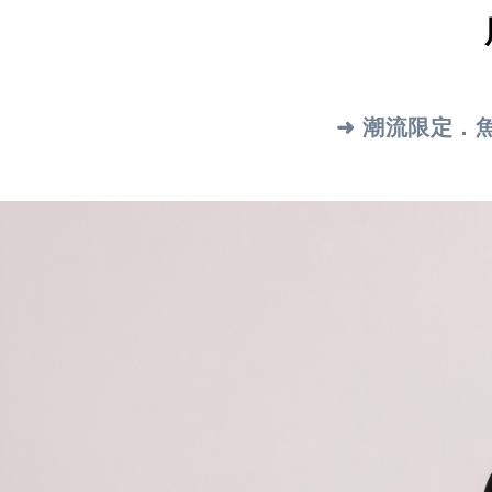
➜ 潮流限定．