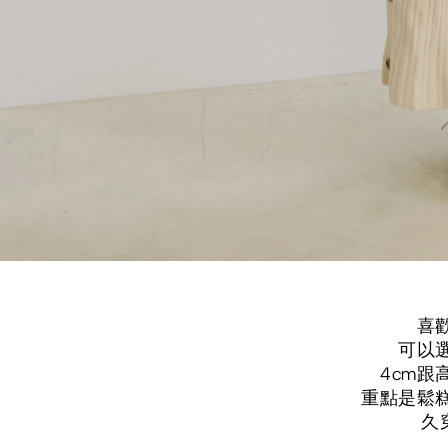
喜
可以
4cm
重點是鬆
久