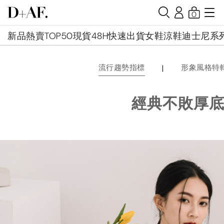
0
新品
熱賣TOP50
現貨48H快速出貨
女鞋
涼鞋
迪士尼系
|
流行趨勢指標
形象風格特
經典不敗厚底