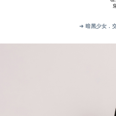
➜ 暗黑少女．