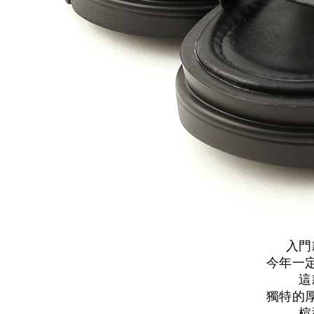
入門
今年一
這
獨特的
楦