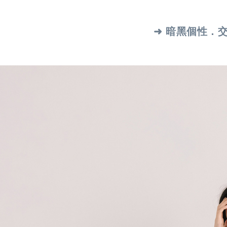
➜ 暗黑個性．交