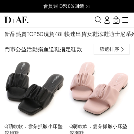
會員週 D幣8%回饋 >>
0
新品
熱賣TOP50
現貨48H快速出貨
女鞋
涼鞋
迪士尼系
門市公益活動捐血送鞋指定鞋款
篩選排序
Q萌軟軟．雲朵抓皺小床墊
Q萌軟軟．雲朵抓皺小床墊
涼拖鞋
涼拖鞋