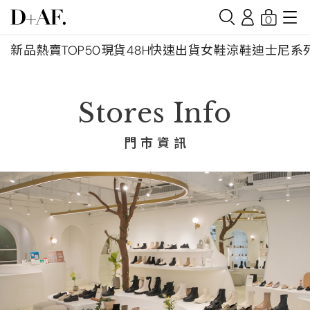
0
新品
熱賣TOP50
現貨48H快速出貨
女鞋
涼鞋
迪士尼系
Stores Info
門 市 資 訊