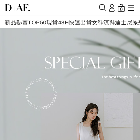
0
新品
熱賣TOP50
現貨48H快速出貨
女鞋
涼鞋
迪士尼系