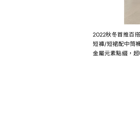
2022秋冬首推百搭
短褲/短裙配中筒
金屬元素點綴，超