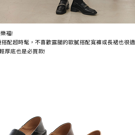
樂福!
襪搭配超時髦，不喜歡露腿的歐膩搭配寬褲或長裙也很適
輕厚底也是必買款!