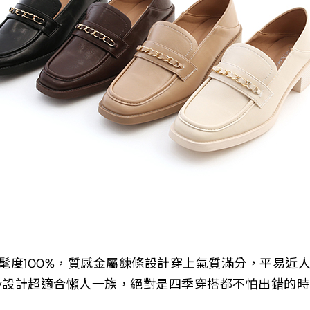
髦度100%，質感金屬鍊條設計穿上氣質滿分，平易近人
ay設計超適合懶人一族，絕對是四季穿搭都不怕出錯的時