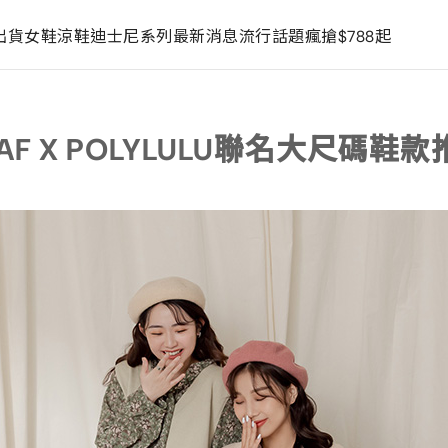
出貨
女鞋
涼鞋
迪士尼系列
最新消息
流行話題
瘋搶$788起
AF X POLYLULU聯名大尺碼鞋