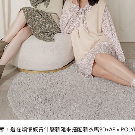
，還在煩惱該買什麼新靴來搭配新衣嗎?D+AF x POLY