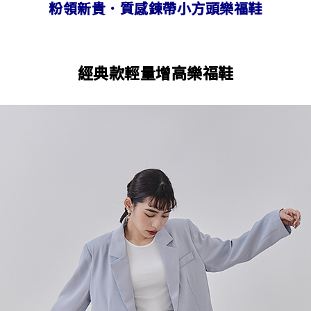
粉領新貴．質感鍊帶小方頭樂福鞋
經典款輕量增高樂福鞋