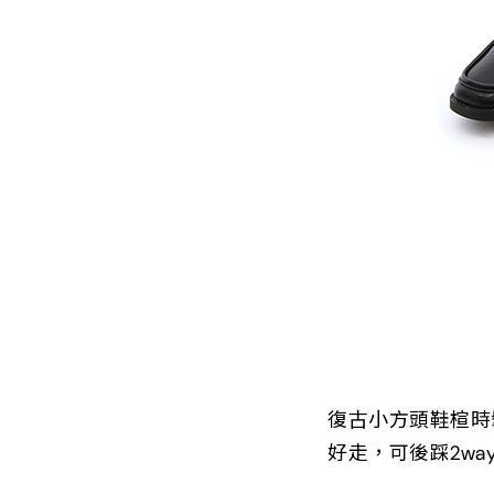
復古小方頭鞋楦時
好走，可後踩2w