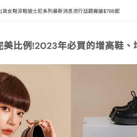
出貨
女鞋
涼鞋
迪士尼系列
最新消息
流行話題
瘋搶$788起
完美比例!2023年必買的增高鞋、