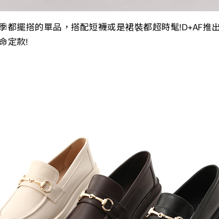
季都擺搭的單品，搭配短襪或是裙裝都超時髦!D+AF推
命定款!