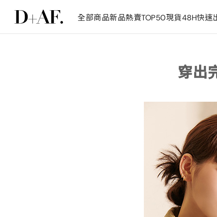
全部商品
新品
熱賣TOP50
現貨48H快速
穿出