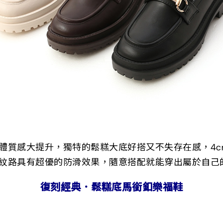
體質感大提升，獨特的鬆糕大底好搭又不失存在感，4c
紋路具有超優的防滑效果，隨意搭配就能穿出屬於自己的st
復刻經典．鬆糕底馬銜釦樂福鞋