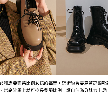
女和想要完美比例女孩的福音，逛街約會要穿著高跟靴
、增高靴馬上就可拉長雙腿比例，讓自信滿分魅力十足!快
!