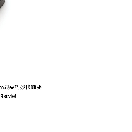
m跟高巧妙修飾腿
yle!