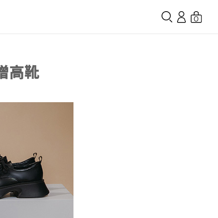
0
增高靴