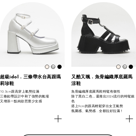
超級idol．三條帶水台高跟瑪
又酷又颯．魚骨編織厚底羅馬
莉珍鞋
涼鞋
10.5cm跟高穿上氣勢拉滿
魚骨編織厚底羅馬鞋時髦有個性
三條釦帶設計中和了強勢的氣場
除了黑白二色，還推出2024流行的時髦銀
又增添一點純欲芭蕾少女感
色
搭上9cm的跟高輕鬆穿出女王氣勢
氛圍感、氣勢感…全都拉好拉滿！