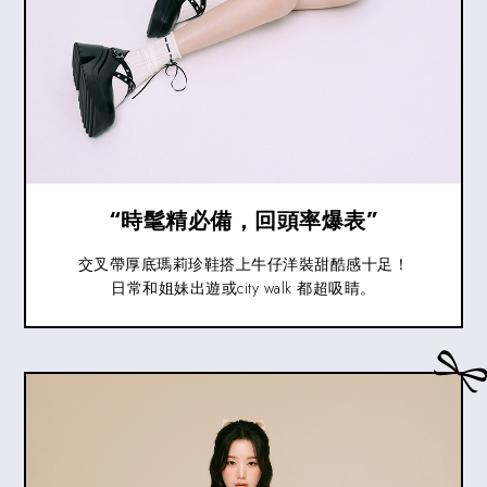
“時髦精必備，回頭率爆表”
交叉帶厚底瑪莉珍鞋搭上牛仔洋裝甜酷感十足！
日常和姐妹出遊或city walk 都超吸睛。