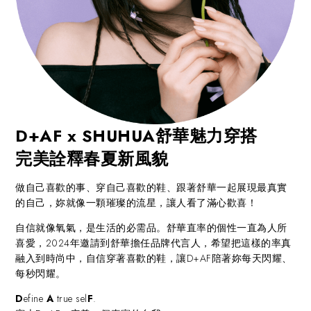
D+AF x SHUHUA
舒華魅力穿搭
完美詮釋春夏新風貌
做自己喜歡的事、穿自己喜歡的鞋、跟著舒華一起展現最真實
的自己，妳就像一顆璀璨的流星，讓人看了滿心歡喜！
自信就像氧氣，是生活的必需品。舒華直率的個性一直為人所
喜愛，2024年邀請到舒華擔任品牌代言人，希望把這樣的率真
融入到時尚中，自信穿著喜歡的鞋，讓D+AF陪著妳每天閃耀、
每秒閃耀。
D
efine
A
true sel
F
.