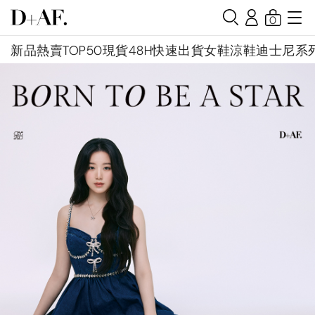
0
新品
熱賣TOP50
現貨48H快速出貨
女鞋
涼鞋
迪士尼系