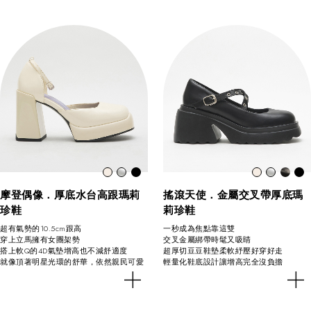
摩登偶像．厚底水台高跟瑪莉
搖滾天使．金屬交叉帶厚底瑪
珍鞋
莉珍鞋
超有氣勢的10.5cm跟高
一秒成為焦點靠這雙
穿上立馬擁有女團架勢
交叉金屬綁帶時髦又吸睛
搭上軟Q的4D氣墊增高也不減舒適度
超厚切豆豆鞋墊柔軟紓壓好穿好走
就像頂著明星光環的舒華，依然親民可愛
輕量化鞋底設計讓增高完全沒負擔