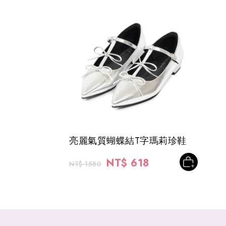
亮麗氣質蝴蝶結T字瑪莉珍鞋
NT$ 618
NT$ 1580