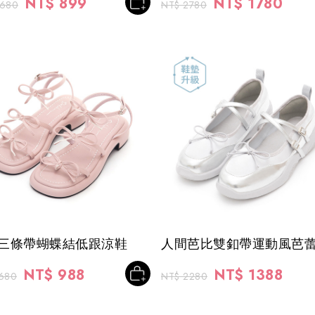
NT$ 899
NT$ 1780
2680
NT$ 2780
三條帶蝴蝶結低跟涼鞋
人間芭比雙釦帶運動風芭
NT$ 988
NT$ 1388
680
NT$ 2280