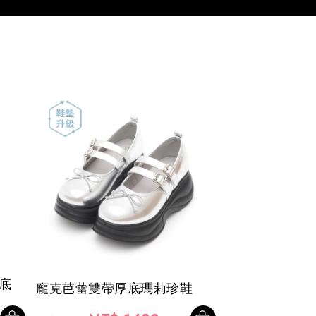
糕底
龐克芭蕾雙帶厚底瑪莉珍鞋