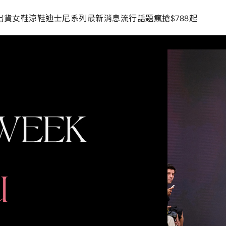
出貨
女鞋
涼鞋
迪士尼系列
最新消息
流行話題
瘋搶$788起