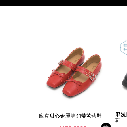
浪漫
龐克甜心金屬雙釦帶芭蕾鞋
鞋