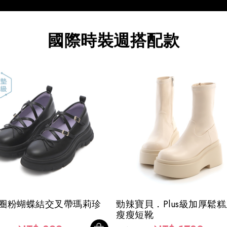
國際時裝週搭配款
圈粉蝴蝶結交叉帶瑪莉珍
勁辣寶貝．Plus級加厚鬆
瘦瘦短靴