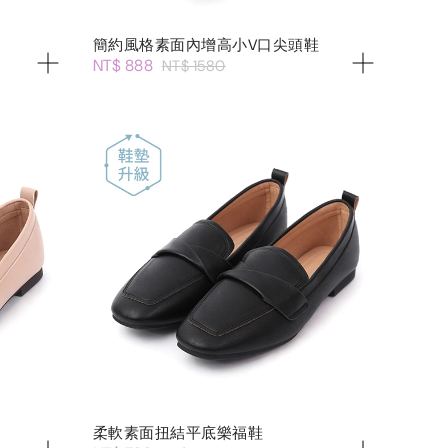
簡約風格素面內增高小V口尖頭鞋
NT$ 888
NT$ 1580
柔軟素面扭結平底樂福鞋