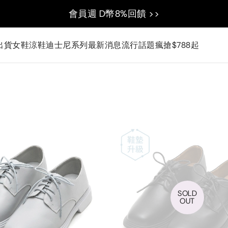
會員週 D幣8%回饋 >>
出貨
女鞋
涼鞋
迪士尼系列
最新消息
流行話題
瘋搶$788起
SOLD
OUT