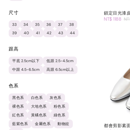
尺寸
鎖定目光漆
NT$ 1188
NT
33
34
35
36
37
38
39
40
41
42
43
44
跟高
平底 2.5cm以下
低跟 2.5-4.5cm
中跟 4.5-6.5cm
高跟 6.5cm以上
色系
黑色系
白色系
灰色系
裸色系
大地色系
粉色系
紅色系
黃橘色系
綠色系
藍紫色系
金屬色系
動物紋
都會剪影素