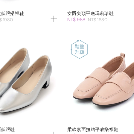
皮低跟樂福鞋
女爵尖頭平底瑪莉珍鞋
NT$ 988
$ 1980
NT$ 1680
面低跟鞋
柔軟素面扭結平底樂福鞋