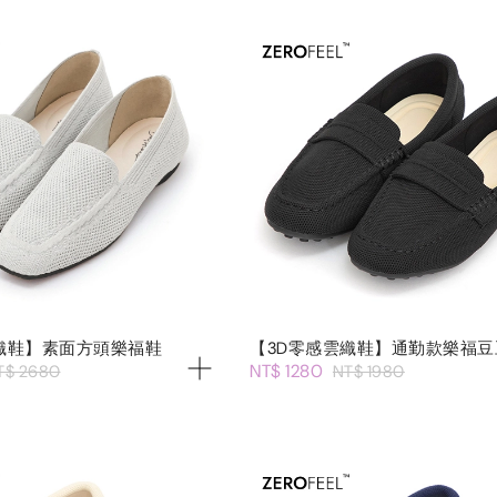
織鞋】素面方頭樂福鞋
【3D零感雲織鞋】通勤款樂福豆
NT$ 1280
T$ 2680
NT$ 1980