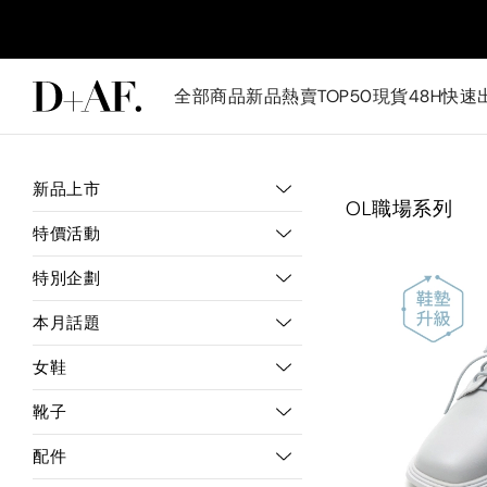
全部商品
新品
熱賣TOP50
現貨48H快速
新品上市
OL職場系列
特價活動
特別企劃
本月話題
女鞋
靴子
配件