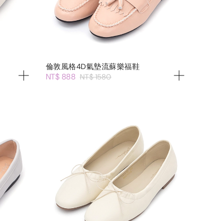
倫敦風格4D氣墊流蘇樂福鞋
NT$ 888
NT$ 1580