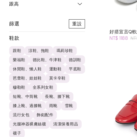
跟高
篩選
重設
好搭宣言Q
鞋款
NT$ 1188
NT
跟鞋
涼鞋、拖鞋
瑪莉珍鞋
樂福鞋
德比鞋、牛津鞋
德訓鞋
休閒鞋、懶人鞋
運動鞋
平底鞋
芭蕾鞋、娃娃鞋
莫卡辛鞋
穆勒鞋
全系列女鞋
短靴、中筒靴
長靴、膝下靴
膝上靴、過膝靴
雨靴
雪靴
流行女包
飾釦配件
光腿神器裸膚絲襪
清潔保養用品
襪子