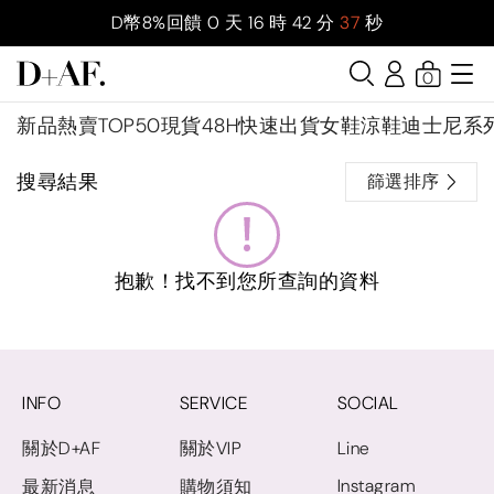
D幣8%回饋
0
天
16
時
42
分
37
秒
0
新品
熱賣TOP50
現貨48H快速出貨
女鞋
涼鞋
迪士尼系
搜尋結果
篩選排序
抱歉！找不到您所查詢的資料
INFO
SERVICE
SOCIAL
關於D+AF
關於VIP
Line
Instagram
最新消息
購物須知