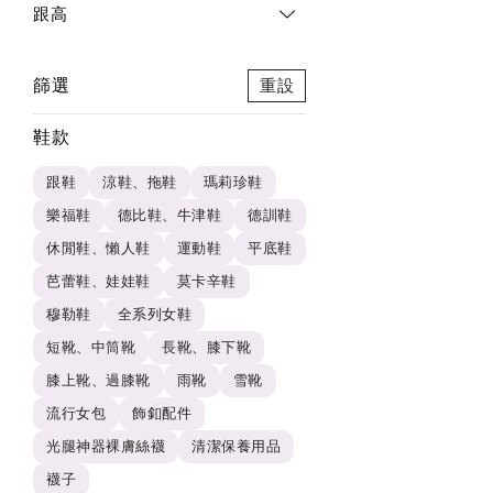
跟高
篩選
重設
鞋款
跟鞋
涼鞋、拖鞋
瑪莉珍鞋
樂福鞋
德比鞋、牛津鞋
德訓鞋
休閒鞋、懶人鞋
運動鞋
平底鞋
芭蕾鞋、娃娃鞋
莫卡辛鞋
穆勒鞋
全系列女鞋
短靴、中筒靴
長靴、膝下靴
膝上靴、過膝靴
雨靴
雪靴
流行女包
飾釦配件
光腿神器裸膚絲襪
清潔保養用品
襪子