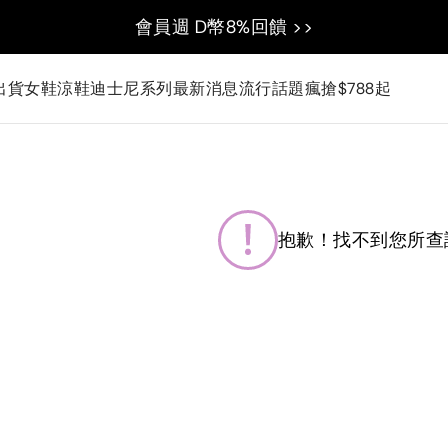
會員週 D幣8%回饋 >>
出貨
女鞋
涼鞋
迪士尼系列
最新消息
流行話題
瘋搶$788起
抱歉！找不到您所查