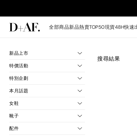
全部商品
新品
熱賣TOP50
現貨48H快速
新品上市
搜尋結果
特價活動
特別企劃
本月話題
女鞋
靴子
配件