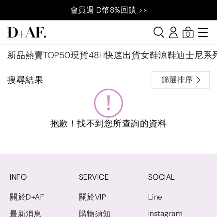
會員週 D幣8%回饋 >>
0
新品
熱賣TOP50
現貨48H快速出貨
女鞋
涼鞋
迪士尼系
搜尋結果
篩選排序
抱歉！找不到您所查詢的資料
INFO
SERVICE
SOCIAL
關於D+AF
關於VIP
Line
Instagram
最新消息
購物須知