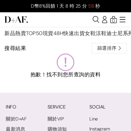
D幣8%回饋
1
天
8
時
25
分
58
秒
0
新品
熱賣TOP50
現貨48H快速出貨
女鞋
涼鞋
迪士尼系
搜尋結果
篩選排序
抱歉！找不到您所查詢的資料
INFO
SERVICE
SOCIAL
關於D+AF
關於VIP
Line
Instagram
最新消息
購物須知