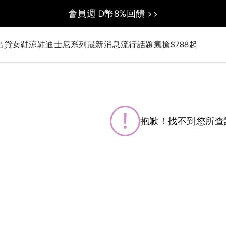
會員週 D幣8%回饋 >>
出貨
女鞋
涼鞋
迪士尼系列
最新消息
流行話題
瘋搶$788起
抱歉！找不到您所查