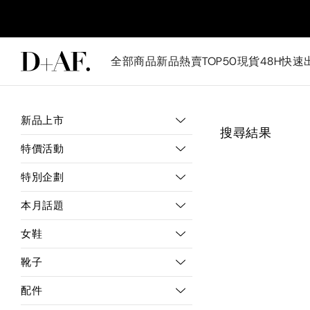
全部商品
新品
熱賣TOP50
現貨48H快速
新品上市
搜尋結果
特價活動
特別企劃
本月話題
女鞋
靴子
配件