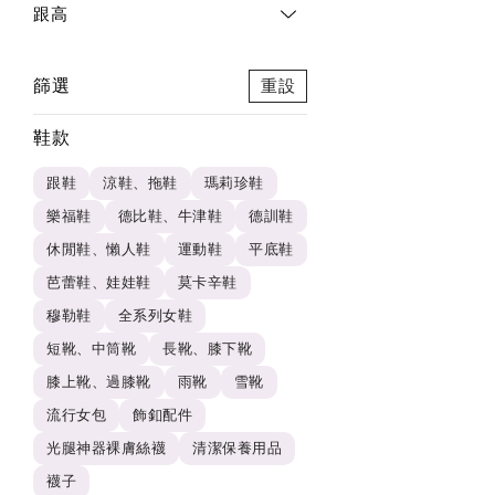
跟高
篩選
重設
鞋款
跟鞋
涼鞋、拖鞋
瑪莉珍鞋
樂福鞋
德比鞋、牛津鞋
德訓鞋
休閒鞋、懶人鞋
運動鞋
平底鞋
芭蕾鞋、娃娃鞋
莫卡辛鞋
穆勒鞋
全系列女鞋
短靴、中筒靴
長靴、膝下靴
膝上靴、過膝靴
雨靴
雪靴
流行女包
飾釦配件
光腿神器裸膚絲襪
清潔保養用品
襪子